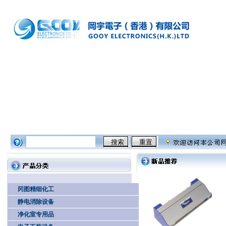
洁厕剂配方
超声波清洗机
乳化剂配方
洗洁精配方
柔顺剂配方
电子产品研
冈图精细化工
静电消除设备
净化室专用品