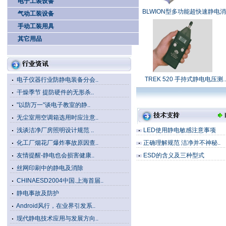
电子工装设备
BLWION型多功能超快速静电消.
气动工装设备
手动工装用具
其它用品
TREK 520 手持式静电电压测..
电子仪器行业防静电装备分会..
干燥季节 提防硬件的无形杀..
"以防万一"谈电子教室的静..
无尘室用空调箱选用时应注意..
浅谈洁净厂房照明设计规范 ..
LED使用静电敏感注意事项
化工厂烟花厂爆炸事故原因查..
正确理解规范 洁净并不神秘..
友情提醒-静电也会损害健康..
ESD的含义及三种型式
丝网印刷中的静电及消除
CHINAESD2004中国.上海首届..
静电事故及防护
Android风行，在业界引发系..
现代静电技术应用与发展方向..